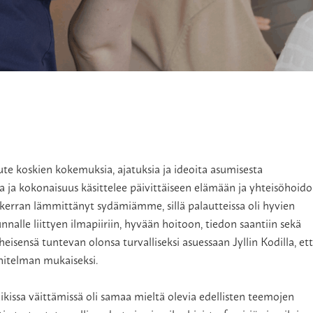
aute koskien kokemuksia, ajatuksia ja ideoita asumisesta
a ja kokonaisuus käsittelee päivittäiseen elämään ja yhteisöhoid
 kerran lämmittänyt sydämiämme, sillä palautteissa oli hyvien
unnalle liittyen ilmapiiriin, hyvään hoitoon, tiedon saantiin sekä
isensä tuntevan olonsa turvalliseksi asuessaan Jyllin Kodilla, et
nitelman mukaiseksi.
aikissa väittämissä oli samaa mieltä olevia edellisten teemojen