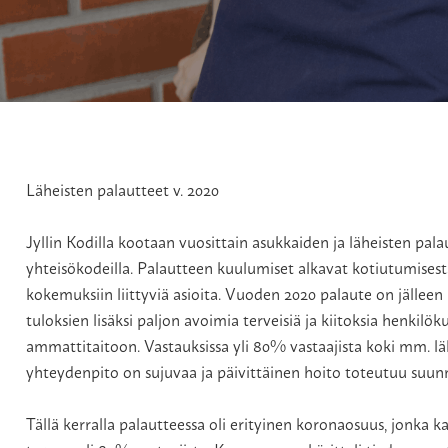
Läheisten palautteet v. 2020
Jyllin Kodilla kootaan vuosittain asukkaiden ja läheisten pal
yhteisökodeilla. Palautteen kuulumiset alkavat kotiutumisest
kokemuksiin liittyviä asioita. Vuoden 2020 palaute on jälleen
tuloksien lisäksi paljon avoimia terveisiä ja kiitoksia henkilök
ammattitaitoon. Vastauksissa yli 80% vastaajista koki mm. lähe
yhteydenpito on sujuvaa ja päivittäinen hoito toteutuu suun
Tällä kerralla palautteessa oli erityinen koronaosuus, jonka k