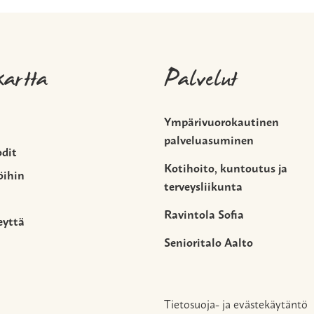
kartta
Palvelut
Ympärivuorokautinen
palveluasuminen
odit
Kotihoito, kuntoutus ja
öihin
terveysliikunta
Ravintola Sofia
eyttä
Senioritalo Aalto
Tietosuoja- ja evästekäytäntö