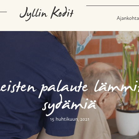
Jyllin Kodit
Ajankohta
eisten palaute lämmi
sydämiä
15 huhtikuun, 2021