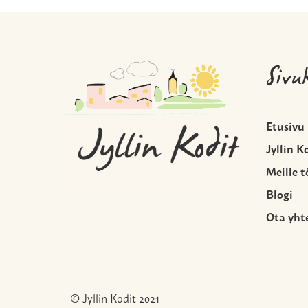
Sivu
Etusivu
Jyllin K
Meille t
Blogi
Ota yht
© Jyllin Kodit 2021