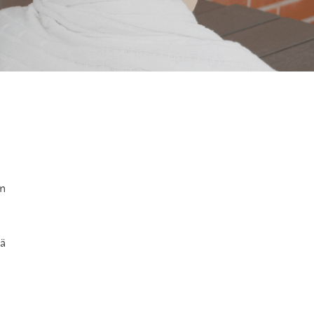
on
tä