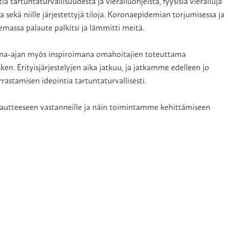
a tartuntaturvallisuudesta ja vierailuohjeista, fyysisiä vierailuja
 sekä niille järjestettyjä tiloja. Koronaepidemian torjumisessa ja
assa palaute palkitsi ja lämmitti meitä.
orona-ajan myös inspiroimana omahoitajien toteuttama
n. Erityisjärjestelyjen aika jatkuu, ja jatkamme edelleen jo
stamisen ideointia tartuntaturvallisesti.
lautteeseen vastanneille ja näin toimintamme kehittämiseen