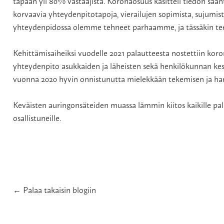
tapaan yli 80% vastaajista. Koronaosuus käsitteli tiedon saanti
korvaavia yhteydenpitotapoja, vierailujen sopimista, sujumista
yhteydenpidossa olemme tehneet parhaamme, ja tässäkin teem
Kehittämisaiheiksi vuodelle 2021 palautteesta nostettiin k
yhteydenpito asukkaiden ja läheisten sekä henkilökunnan keske
vuonna 2020 hyvin onnistunutta mielekkään tekemisen ja harra
Keväisten auringonsäteiden muassa lämmin kiitos kaikille pa
osallistuneille.
← Palaa takaisin blogiin