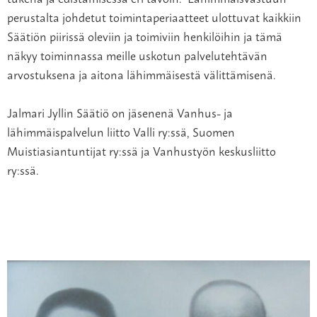
perustalta johdetut toimintaperiaatteet ulottuvat kaikkiin
Säätiön piirissä oleviin ja toimiviin henkilöihin ja tämä
näkyy toiminnassa meille uskotun palvelutehtävän
arvostuksena ja aitona lähimmäisestä välittämisenä.
Jalmari Jyllin Säätiö on jäsenenä Vanhus- ja
lähimmäispalvelun liitto Valli ry:ssä, Suomen
Muistiasiantuntijat ry:ssä ja Vanhustyön keskusliitto
ry:ssä.