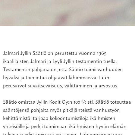
Jalmari Jyllin Säätiö on perustettu vuonna 1965
ikaalilaisten Jalmari ja Lyyli Jyllin testamentin tuella.
Testamentin pohjana on, että Säätiö toimii vanhuuden
hyväksi ja toimintaa ohjaavat lähimmäisvastuun
perusarvot suvaitsevaisuus, välittäminen ja arvostus.
Säätiö omistaa Jyllin Kodit Oy:n 100 %:sti. Säätiö toteuttaa
sääntöjensä pohjalta myös pitkäjänteistä vanhustyön
kehittämistä, tarjoaa kokoontumistiloja ikäihmisten
yhteisöille ja pyrkii toimimaan ikäihmisten hyvän elämän
tukena ja edistämisessä eri tavoin. Lähimmäisvastuun