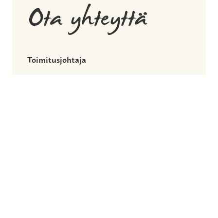
Ota yhteyttä
Toimitusjohtaja
Susanna Ylisuvanto
puh. 050 468 4085
susanna.ylisuvanto@jyllinkodit.fi
Voit myös vaihtoehtoisesti ottaa meihin
yhteyttä yhteydenottolomakkeella.
Yhteydenottolomake