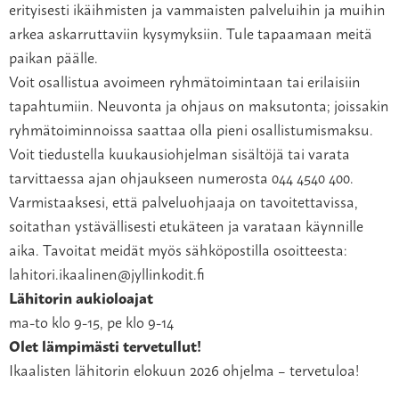
erityisesti ikäihmisten ja vammaisten palveluihin ja muihin
arkea askarruttaviin kysymyksiin. Tule tapaamaan meitä
paikan päälle.
Voit osallistua avoimeen ryhmätoimintaan tai erilaisiin
tapahtumiin. Neuvonta ja ohjaus on maksutonta; joissakin
ryhmätoiminnoissa saattaa olla pieni osallistumismaksu.
Voit tiedustella kuukausiohjelman sisältöjä tai varata
tarvittaessa ajan ohjaukseen numerosta 044 4540 400.
Varmistaaksesi, että palveluohjaaja on tavoitettavissa,
soitathan ystävällisesti etukäteen ja varataan käynnille
aika. Tavoitat meidät myös sähköpostilla osoitteesta:
lahitori.ikaalinen@jyllinkodit.fi
Lähitorin aukioloajat
ma-to klo 9-15, pe klo 9-14
Olet lämpimästi tervetullut!
Ikaalisten lähitorin elokuun 2026 ohjelma – tervetuloa!