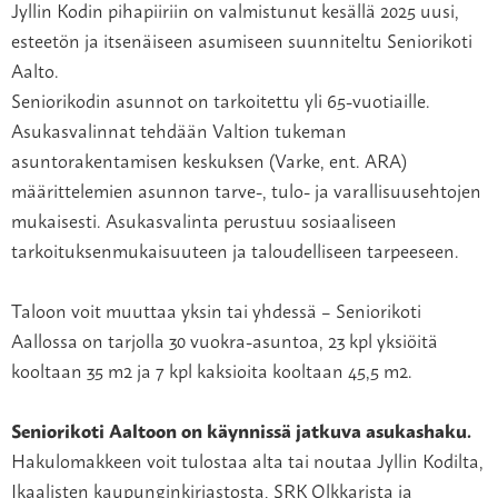
Jyllin Kodin pihapiiriin on valmistunut kesällä 2025 uusi,
esteetön ja itsenäiseen asumiseen suunniteltu Seniorikoti
Aalto.
Seniorikodin asunnot on tarkoitettu yli 65-vuotiaille.
Asukasvalinnat tehdään Valtion tukeman
asuntorakentamisen keskuksen (Varke, ent. ARA)
määrittelemien asunnon tarve-, tulo- ja varallisuusehtojen
mukaisesti.
Asukasvalinta perustuu sosiaaliseen
tarkoituksenmukaisuuteen ja taloudelliseen tarpeeseen.
Taloon voit muuttaa yksin tai yhdessä – Seniorikoti
Aallossa on tarjolla 30 vuokra-asuntoa, 23 kpl yksiöitä
kooltaan 35 m2 ja 7 kpl kaksioita kooltaan 45,5 m2.
Seniorikoti A
altoon on käynnissä jatkuva asukashaku.
Hakulomakkeen voit tulostaa alta tai noutaa Jyllin Kodilta,
Ikaalisten kaupunginkirjastosta, SRK Olkkarista ja