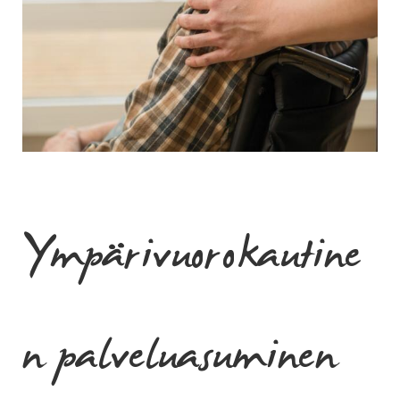
Ympärivuorokautine
n palveluasuminen