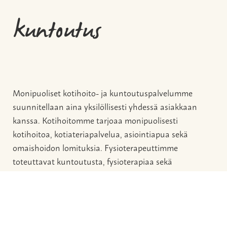
kuntoutus
Monipuoliset kotihoito- ja kuntoutuspalvelumme
suunnitellaan aina yksilöllisesti yhdessä asiakkaan
kanssa. Kotihoitomme tarjoaa monipuolisesti
kotihoitoa, kotiateriapalvelua, asiointiapua sekä
omaishoidon lomituksia. Fysioterapeuttimme
toteuttavat kuntoutusta, fysioterapiaa sekä
hierontahoitoja sekä vastaanotolla Jyllin Kodilla että
kotikäynteinä.
Kotihoidon sekä kuntoutuksen palveluissa toteutuvat