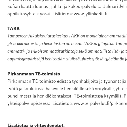
Sofian kautta lounas-, juhla- ja kokouspalveluita. Jalmari Jyll
oppilaitosyhteistyössä. Lisätietoa:
www.jyllinkodit.fi
TAKK
Tampereen Aikuiskoulutuskeskus TAKK on monialainen ammatilline
yli 12 000 aikuista ja henkilöstöä on n. 220. TAKKia ylläpitää Tamp
ammatti- ja erikoisammattitutkintoja sekä ammatillista lisä- ja 
oppimisympäristöjä kehitetään tiiviissä yhteistyössä työelämän ja
Pirkanmaan TE-toimisto
Pirkanmaan TE-toimisto edistää työnhakijoita ja työnantaji
työtä ja koulutusta hakeville henkilöille sekä yrityksille, yhte
puhelimessa ja henkilökohtaisesti TE-toimistossa käymällä.
yhteispalvelupisteessä. Lisätietoa:
www.te-palvelut.fi/pirkan
Lisätietoa ja yhteydenotot: