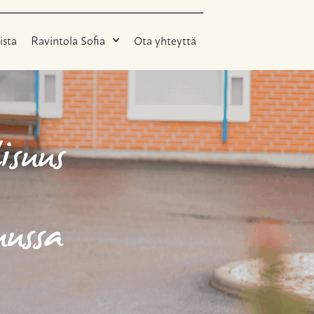
ista
Ravintola Sofia
Ota yhteyttä
isuus
uussa