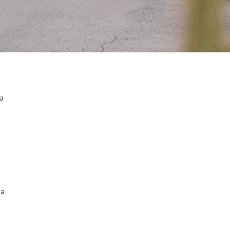
sa
n
ja