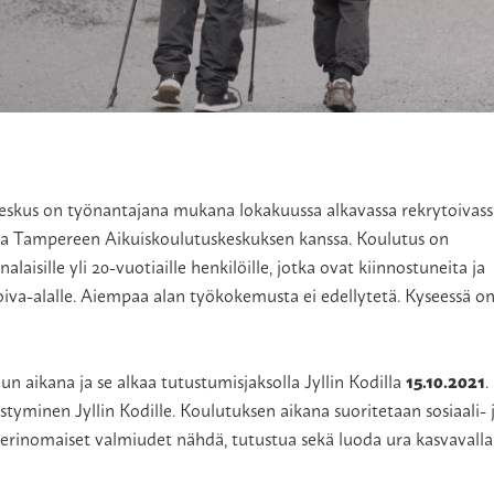
elukeskus on työnantajana mukana lokakuussa alkavassa rekrytoivas
n ja Tampereen Aikuiskoulutuskeskuksen kanssa. Koulutus on
isille yli 20-vuotiaille henkilöille, jotka ovat kiinnostuneita ja
iva-alalle. Aiempaa alan työkokemusta ei edellytetä. Kyseessä o
 aikana ja se alkaa tutustumisjaksolla Jyllin Kodilla
15.10.2021
.
styminen Jyllin Kodille. Koulutuksen aikana suoritetaan sosiaali- 
a erinomaiset valmiudet nähdä, tutustua sekä luoda ura kasvavalla