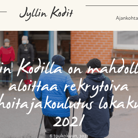
Jyllin Kodit
Ajankohta
in Kodilla on mahdoll
aloittaa rekrytoiva
hoitajakoulutus lokak
2021
6 toukokuun, 2021