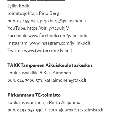
Jyllin Kodit
toimitusjohtaja Pirjo Berg
puh. 03 459 040,
pirjo.berg@jyllinkodit.fi
YouTube:
https://bit.ly/32buhjM
Facebook:
www.facebook.com/jyllinkodit
Instagram:
www.instagram.com/jyllinkodit
Twitter:
www.twitter.com/JyllinK
TAKK Tampereen Aikuiskoulutuskeskus
koulutuspäällikkö Kati Aimonen
puh. 044 7906 379,
kati.aimonen@takk.fi
Pirkanmaan TE-toimisto
koulutusasiantuntija Riitta Alajuuma
puh. 0295 045 538,
riitta.alajuuma@te-toimisto.fi