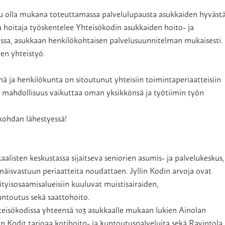
 halu olla mukana toteuttamassa palvelulupausta asukkaiden hyväst
la hoitaja työskentelee Yhteisökodin asukkaiden hoito- ja
oissa, asukkaan henkilökohtaisen palvelusuunnitelman mukaisesti.
en yhteistyö.
nä ja henkilökunta on sitoutunut yhteisiin toimintaperiaatteisiin
 on mahdollisuus vaikuttaa oman yksikkönsä ja työtiimin työn
nkohdan lähestyessä!
aalisten keskustassa sijaitseva seniorien asumis- ja palvelukeskus,
isvastuun periaatteita noudattaen. Jyllin Kodin arvoja ovat
ityisosaamisalueisiin kuuluvat muistisairaiden,
untoutus sekä saattohoito.
hteisökodissa yhteensä 103 asukkaalle mukaan lukien Ainolan
in Kodit tarjoaa kotihoito- ja kuntoutuspalveluita sekä Ravintola