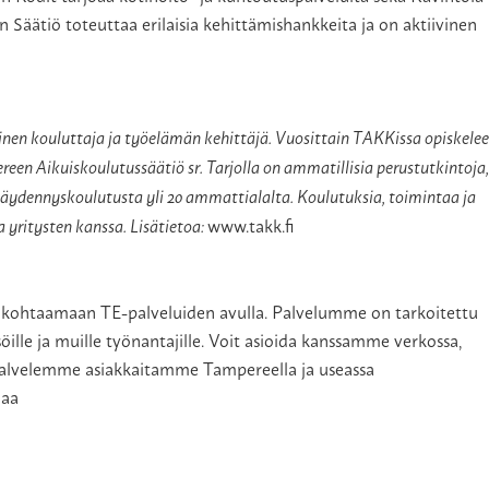
in Säätiö toteuttaa erilaisia kehittämishankkeita ja on aktiivinen
n kouluttaja ja työelämän kehittäjä. Vuosittain TAKKissa opiskelee
ereen Aikuiskoulutussäätiö sr. Tarjolla on ammatillisia perustutkintoja,
täydennyskoulutusta yli 20 ammattialalta. Koulutuksia, toimintaa ja
www.takk.fi
 yritysten kanssa. Lisätietoa:
a kohtaamaan TE-palveluiden avulla. Palvelumme on tarkoitettu
isöille ja muille työnantajille. Voit asioida kanssamme verkossa,
 Palvelemme asiakkaitamme Tampereella ja useassa
maa