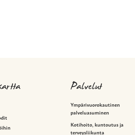
kartta
Palvelut
Ympärivuorokautinen
palveluasuminen
odit
Kotihoito, kuntoutus ja
öihin
terveysliikunta