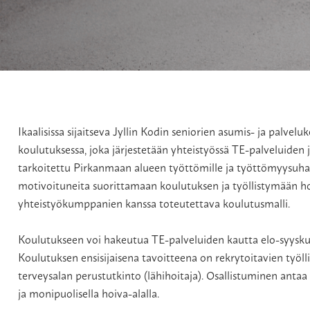
Ikaalisissa sijaitseva Jyllin Kodin seniorien asumis- ja palv
koulutuksessa, joka järjestetään yhteistyössä TE-palveluide
tarkoitettu Pirkanmaan alueen työttömille ja työttömyysuhanala
motivoituneita suorittamaan koulutuksen ja työllistymään ho
yhteistyökumppanien kanssa toteutettava koulutusmalli.
Koulutukseen voi hakeutua TE-palveluiden kautta elo-syyskuun
Koulutuksen ensisijaisena tavoitteena on rekrytoitavien työlli
terveysalan perustutkinto (lähihoitaja). Osallistuminen anta
ja monipuolisella hoiva-alalla.