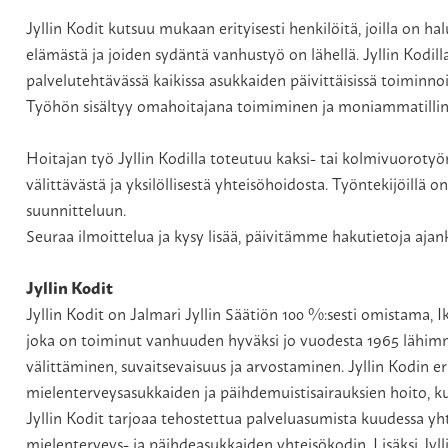
Jyllin Kodit kutsuu mukaan erityisesti henkilöitä, joilla on
elämästä ja joiden sydäntä vanhustyö on lähellä. Jyllin Kodil
palvelutehtävässä kaikissa asukkaiden päivittäisissä toiminn
Työhön sisältyy omahoitajana toimiminen ja moniammatillin
Hoitajan työ Jyllin Kodilla toteutuu kaksi- tai kolmivuorotyö
välittävästä ja yksilöllisestä yhteisöhoidosta. Työntekijöillä
suunnitteluun.
Seuraa ilmoittelua ja kysy lisää, päivitämme hakutietoja aja
Jyllin Kodit
Jyllin Kodit on Jalmari Jyllin Säätiön 100 %:sesti omistama, Ik
joka on toiminut vanhuuden hyväksi jo vuodesta 1965 lähimmä
välittäminen, suvaitsevaisuus ja arvostaminen. Jyllin Kodin er
mielenterveysasukkaiden ja päihdemuistisairauksien hoito, k
Jyllin Kodit tarjoaa tehostettua palveluasumista kuudessa y
mielenterveys- ja päihdeasukkaiden yhteisökodin. Lisäksi Jyll