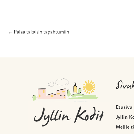
← Palaa takaisin tapahtumiin
Sivu
Etusivu
Jyllin K
Meille t