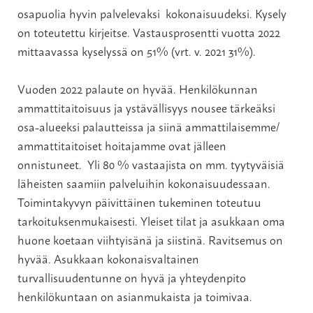
osapuolia hyvin palvelevaksi kokonaisuudeksi. Kysely
on toteutettu kirjeitse. Vastausprosentti vuotta 2022
mittaavassa kyselyssä on 51% (vrt. v. 2021 31%).
Vuoden 2022 palaute on hyvää. Henkilökunnan
ammattitaitoisuus ja ystävällisyys nousee tärkeäksi
osa-alueeksi palautteissa ja siinä ammattilaisemme/
ammattitaitoiset hoitajamme ovat jälleen
onnistuneet. Yli 80 % vastaajista on mm. tyytyväisiä
läheisten saamiin palveluihin kokonaisuudessaan.
Toimintakyvyn päivittäinen tukeminen toteutuu
tarkoituksenmukaisesti. Yleiset tilat ja asukkaan oma
huone koetaan viihtyisänä ja siistinä. Ravitsemus on
hyvää. Asukkaan kokonaisvaltainen
turvallisuudentunne on hyvä ja yhteydenpito
henkilökuntaan on asianmukaista ja toimivaa.