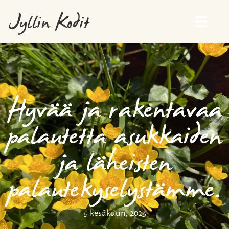
Jyllin Kodit
Hyvää ja rakentavaa
palautetta asukkaiden
ja läheisten
palautekyselystämme.
5 kesäkuun, 2023