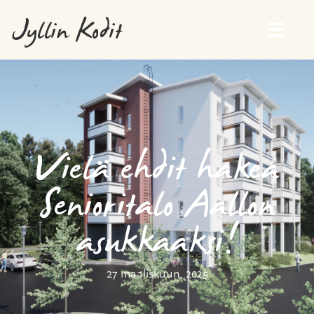
Jyllin Kodit
Vielä ehdit hakea
Senioritalo Aallon
asukkaaksi!
27 maaliskuun, 2025