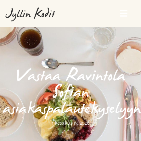
Jyllin Kodit
Vastaa Ravintola
Sofian
asiakaspalautekyselyyn
1 kesäkuun, 2026