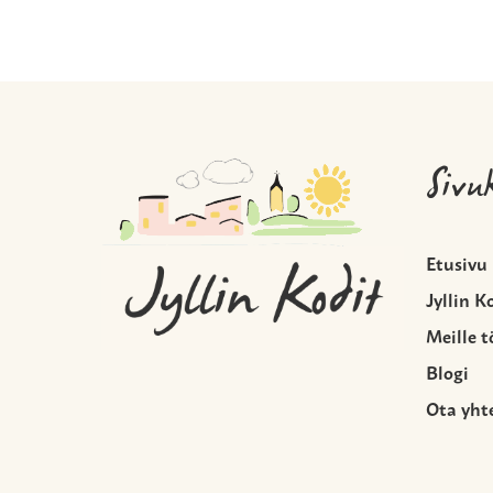
Sivu
Etusivu
Jyllin K
Meille t
Blogi
Ota yht