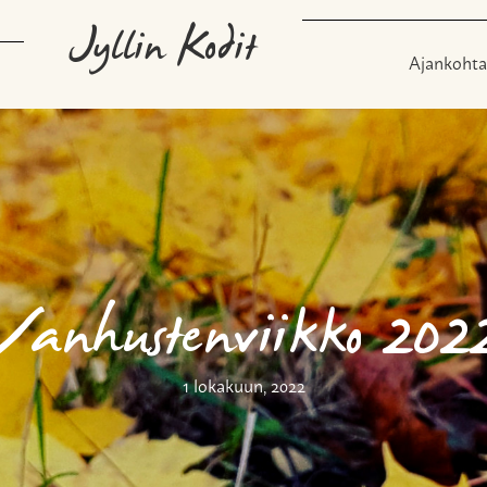
Jyllin Kodit
Ajankohta
Vanhustenviikko 202
1 lokakuun, 2022