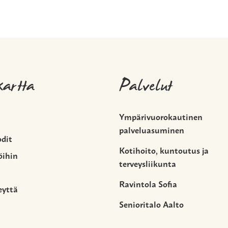
kartta
Palvelut
Ympärivuorokautinen
palveluasuminen
odit
Kotihoito, kuntoutus ja
öihin
terveysliikunta
Ravintola Sofia
eyttä
Senioritalo Aalto