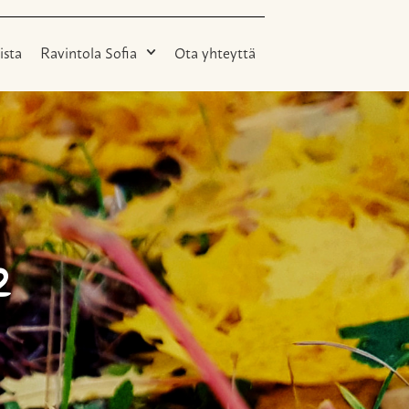
ista
Ravintola Sofia
Ota yhteyttä
2