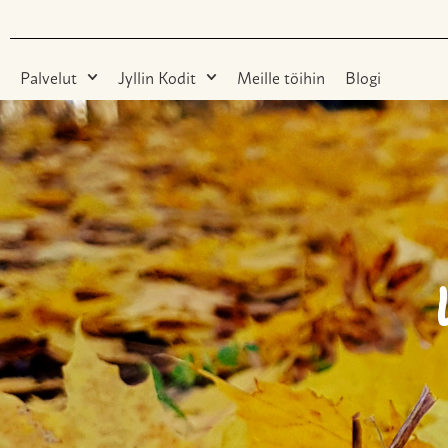
Palvelut
Jyllin Kodit
Meille töihin
Blogi