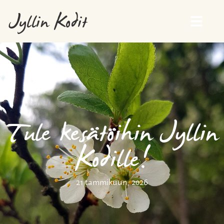
Jyllin Kodit
Tule kesätöihin Jyllin
Kodille!
21 tammikuun, 2026