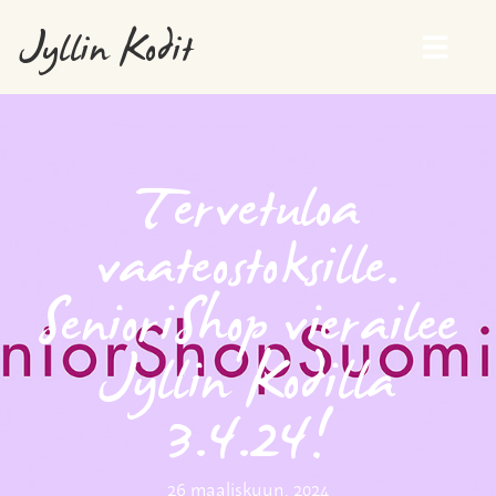
Jyllin Kodit
Tervetuloa
vaateostoksille.
SenioriShop vierailee
Jyllin Kodilla
3.4.24!
26 maaliskuun, 2024