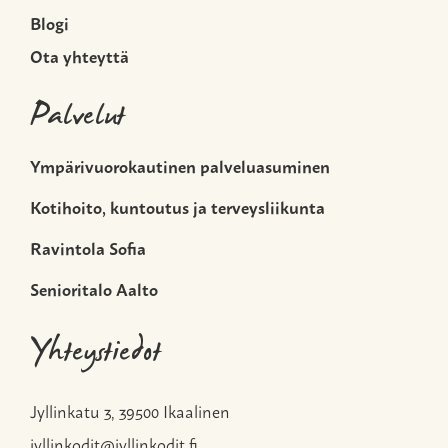
Blogi
Ota yhteyttä
Palvelut
Ympärivuorokautinen palveluasuminen
Kotihoito, kuntoutus ja terveysliikunta
Ravintola Sofia
Senioritalo Aalto
Yhteystiedot
Jyllinkatu 3, 39500 Ikaalinen
jyllinkodit@jyllinkodit.fi