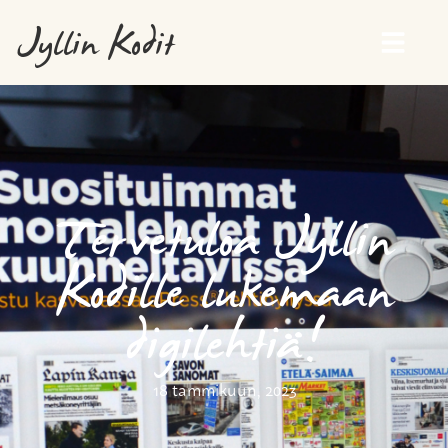
Jyllin Kodit
Tervetuloa Jyllin
Kodille lukemaan
digilehtiä!
18 tammikuun, 2023