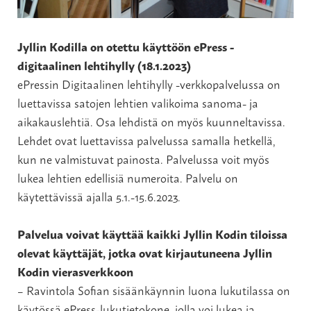
Jyllin Kodilla on otettu käyttöön ePress -
digitaalinen lehtihylly (18.1.2023)
ePressin Digitaalinen lehtihylly -verkkopalvelussa on
luettavissa satojen lehtien valikoima sanoma- ja
aikakauslehtiä. Osa lehdistä on myös kuunneltavissa.
Lehdet ovat luettavissa palvelussa samalla hetkellä,
kun ne valmistuvat painosta. Palvelussa voit myös
lukea lehtien edellisiä numeroita. Palvelu on
käytettävissä ajalla 5.1.-15.6.2023.
Palvelua voivat käyttää kaikki Jyllin Kodin tiloissa
olevat käyttäjät, jotka ovat kirjautuneena Jyllin
Kodin vierasverkkoon
– Ravintola Sofian sisäänkäynnin luona lukutilassa on
käytössä ePress-lukutietokone, jolla voi lukea ja