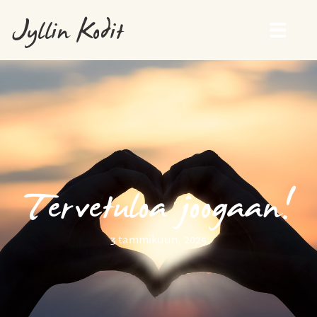
Jyllin Kodit
Tervetuloa joogaan!
3 tammikuun, 2025