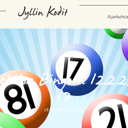
Jyllin Kodit
Ajankohta
etuloa Bingoon 12.2.2
13
28 tammikuun, 2025