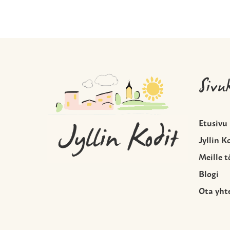
Sivu
Etusivu
Jyllin K
Meille t
Blogi
Ota yht