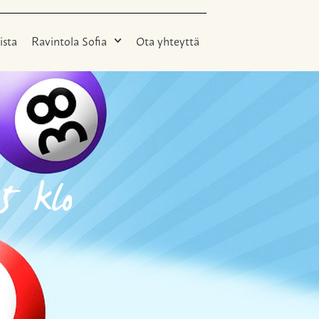
ista
Ravintola Sofia
Ota yhteyttä
5 klo