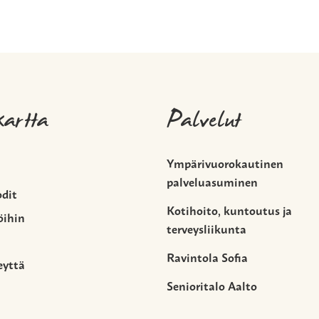
kartta
Palvelut
Ympärivuorokautinen
palveluasuminen
odit
Kotihoito, kuntoutus ja
öihin
terveysliikunta
Ravintola Sofia
eyttä
Senioritalo Aalto