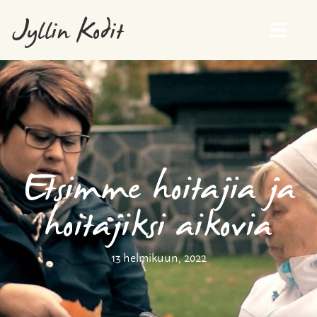
Jyllin Kodit
Etsimme hoitajia ja
hoitajiksi aikovia
13 helmikuun, 2022