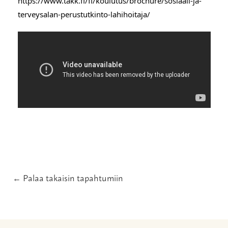
https://www.takk.fi/fi/koulutus/brochure/sosiaali-ja-
terveysalan-perustutkinto-lahihoitaja/
← Palaa takaisin tapahtumiin