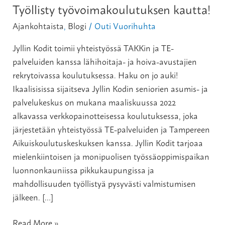
Työllisty työvoimakoulutuksen kautta!
Ajankohtaista
,
Blogi
Outi Vuorihuhta
/
Jyllin Kodit toimii yhteistyössä TAKKin ja TE-
palveluiden kanssa lähihoitaja- ja hoiva-avustajien
rekrytoivassa koulutuksessa. Haku on jo auki!
Ikaalisisissa sijaitseva Jyllin Kodin seniorien asumis- ja
palvelukeskus on mukana maaliskuussa 2022
alkavassa verkkopainotteisessa koulutuksessa, joka
järjestetään yhteistyössä TE-palveluiden ja Tampereen
Aikuiskoulutuskeskuksen kanssa. Jyllin Kodit tarjoaa
mielenkiintoisen ja monipuolisen työssäoppimispaikan
luonnonkauniissa pikkukaupungissa ja
mahdollisuuden työllistyä pysyvästi valmistumisen
jälkeen. […]
Read More »