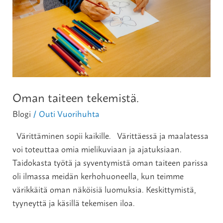
Oman
taiteen
tekemistä.
Oman taiteen tekemistä.
Blogi
Outi Vuorihuhta
/
Värittäminen sopii kaikille. Värittäessä ja maalatessa
voi toteuttaa omia mielikuviaan ja ajatuksiaan.
Taidokasta työtä ja syventymistä oman taiteen parissa
oli ilmassa meidän kerhohuoneella, kun teimme
värikkäitä oman näköisiä luomuksia. Keskittymistä,
tyyneyttä ja käsillä tekemisen iloa.