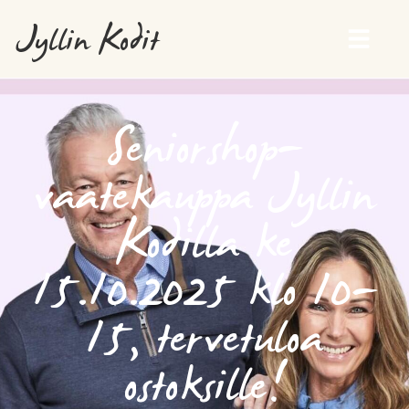
Jyllin Kodit
Seniorshop-
vaatekauppa Jyllin
Kodilla ke
15.10.2025 klo 10-
15, tervetuloa
ostoksille!