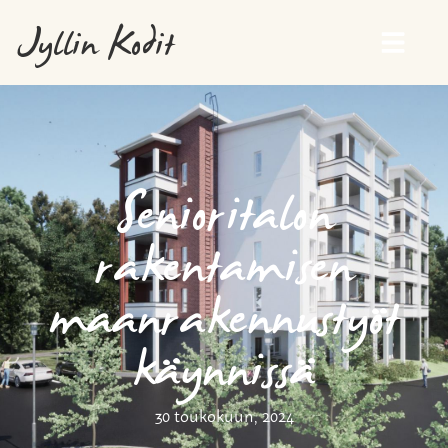
Jyllin Kodit
Senioritalon
rakentamisen
maanrakennustyöt
käynnissä
30 toukokuun, 2024