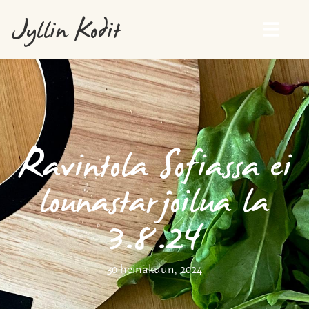
Jyllin Kodit
Ravintola Sofiassa ei
lounastarjoilua la
3.8.24
30 heinäkuun, 2024