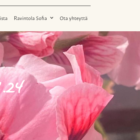
ista
Ravintola Sofia
Ota yhteyttä
7.24