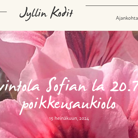
Jyllin Kodit
Ajankohta
intola Sofian la 20.
poikkeusaukiolo
15 heinäkuun, 2024