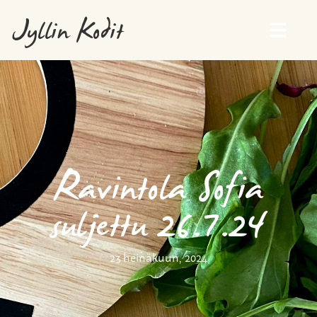
Jyllin Kodit
Ravintola Sofia
suljettu 26.7.24
23 heinäkuun, 2024