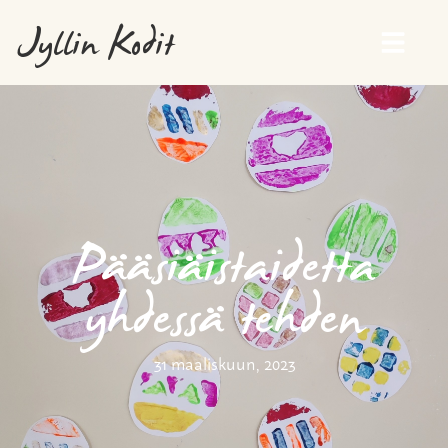
Jyllin Kodit
Pääsiäistaidetta
yhdessä tehden
31 maaliskuun, 2023