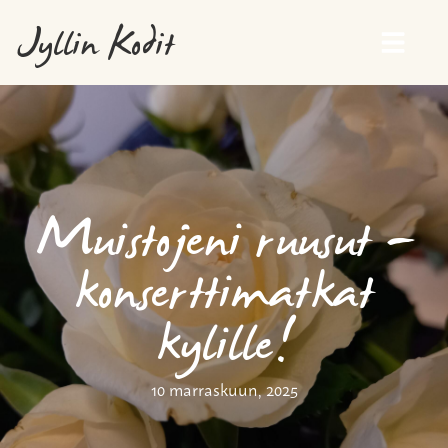
Jyllin Kodit
Muistojeni ruusut -
konserttimatkat
kylille!
10 marraskuun, 2025