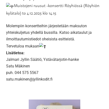
Muistojeni ruusut -konsertti Röyhiössä (Röyhiön
kylätalo) to 4.12.2025 klo 14.15
Molempiin konsertteihin järjestetään maksuton
yhteiskuljetus yhdellä bussilla. Katso aikataulut ja
ilmoittautumistiedot oheisista esitteistä.
Tervetuloa mukaan
Lisätietoa:
Jalmari Jyllin Säätiö, Ystävätarjotin-hanke
Satu Mäkinen
puh. 044 575 5567
satu.makinen@jyllinkodit.fi