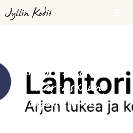
Jyllin Kodit
Lähitori Monitorin
marraskuun
tapahtumat!
30 lokakuun, 2024