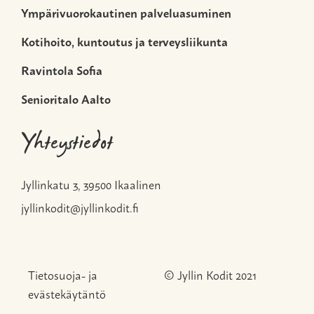
Ympärivuorokautinen palveluasuminen
Kotihoito, kuntoutus ja terveysliikunta
Ravintola Sofia
Senioritalo Aalto
Yhteystiedot
Jyllinkatu 3, 39500 Ikaalinen
jyllinkodit@jyllinkodit.fi
Tietosuoja- ja
© Jyllin Kodit 2021
evästekäytäntö