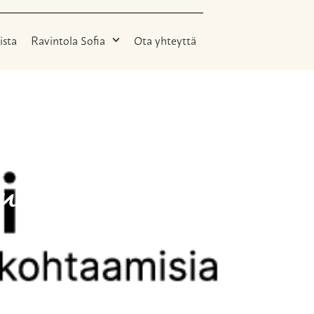
ista
Ravintola Sofia
Ota yhteyttä
uun
umat