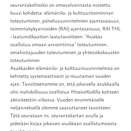
seurantakohteiksi on omavalvonnasta nostettu
kuusi kohdetta: elämänilo- ja kulttuuritoiminnan
toteutuminen, palvelusuunnitelmien ajantasaisuus,
toimintakykyarvioiden (RAI) ajantasaisuus, RAI THL
–laatuindikaattori laatutavoitteen: ”Asiakas
osallistuu omaan arviointiinsa” toteutuminen,
omahoitajuuden toteutuminen ja yhteisökokousten
toteutuminen.
Asukkaiden elämänilo- ja kulttuurisuunnitelmaa on
kehitetty systemaattisesti jo muutaman vuoden
ajan. Tavoitteenamme on, että jokaisella asukkaalla
olisi mahdollisuus osallistua YhteisöKodilla kahteen
aktiviteettiin viikossa. Vuoden ensimmäiselle
neljänneksellä olemme saavuttaneet tavoitteen.
Tätä seurataan ns. seurantakartan avulla ja
pidetään kirjaa jokaisen asukkaan osallistumisesta
tapahtumaan.