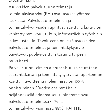
Asukkaiden palvelusuunnitelmat ja
toimintakykyarviot (RAI) ovat asukastyömme
keskiössä. Palvelusuunnitelmien ja
toimintakykyarvioiden ajantasaisuutta ja laatua on
kehitetty mm. koulutuksin, informatiivisin työohjein
ja keskusteluin. Tavoitteena on, että asukkaiden
palvelusuunnitelmat ja toimintakykyarvio
päivittyvät puolivuosittain tai aina tarpeen
mukaisesti.
Palvelusuunnitelmien ajantasaisuutta seurataan
seurantakartan ja toimintakykyarviota raportoinnin
kautta. Tavoitteena molemmissa on 100%
onnistuminen. Vuoden ensimmäiselle
neljänneksellä erinomaiset tuloksemme ovat
palvelusuunnitelmissa 95% ja
toimintakykyarvioinnissa 98%. RAI THL –