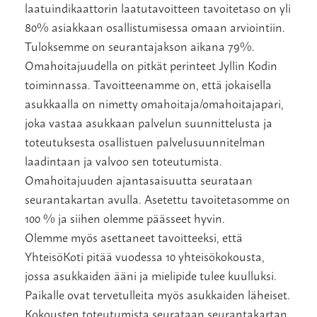
laatuindikaattorin laatutavoitteen tavoitetaso on yli
80% asiakkaan osallistumisessa omaan arviointiin.
Tuloksemme on seurantajakson aikana 79%.
Omahoitajuudella on pitkät perinteet Jyllin Kodin
toiminnassa. Tavoitteenamme on, että jokaisella
asukkaalla on nimetty omahoitaja/omahoitajapari,
joka vastaa asukkaan palvelun suunnittelusta ja
toteutuksesta osallistuen palvelusuunnitelman
laadintaan ja valvoo sen toteutumista.
Omahoitajuuden ajantasaisuutta seurataan
seurantakartan avulla. Asetettu tavoitetasomme on
100 % ja siihen olemme päässeet hyvin.
Olemme myös asettaneet tavoitteeksi, että
YhteisöKoti pitää vuodessa 10 yhteisökokousta,
jossa asukkaiden ääni ja mielipide tulee kuulluksi.
Paikalle ovat tervetulleita myös asukkaiden läheiset.
Kokousten toteutumista seurataan seurantakartan