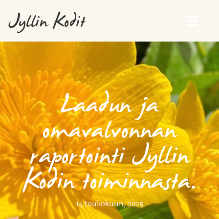
Jyllin Kodit
Laadun ja
omavalvonnan
raportointi Jyllin
Kodin toiminnasta.
14 toukokuun, 2025