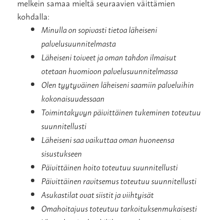
melkein samaa mieltä seuraavien väittämien
kohdalla:
Minulla on sopivasti tietoa läheiseni
palvelusuunnitelmasta
Läheiseni toiveet ja oman tahdon ilmaisut
otetaan huomioon palvelusuunnitelmassa
Olen tyytyväinen läheiseni saamiin palveluihin
kokonaisuudessaan
Toimintakyvyn päivittäinen tukeminen toteutuu
suunnitellusti
Läheiseni saa vaikuttaa oman huoneensa
sisustukseen
Päivittäinen hoito toteutuu suunnitellusti
Päivittäinen ravitsemus toteutuu suunnitellusti
Asukastilat ovat siistit ja viihtyisät
Omahoitajuus toteutuu tarkoituksenmukaisesti