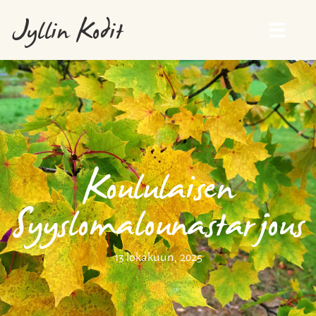
Jyllin Kodit
Koululaisen
Syyslomalounastarjous
13 lokakuun, 2025