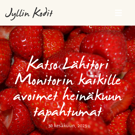
Jyllin Kodit
Katso Lähitori
Monitorin kaikille
avoimet heinäkuun
tapahtumat
30 kesäkuun, 2023