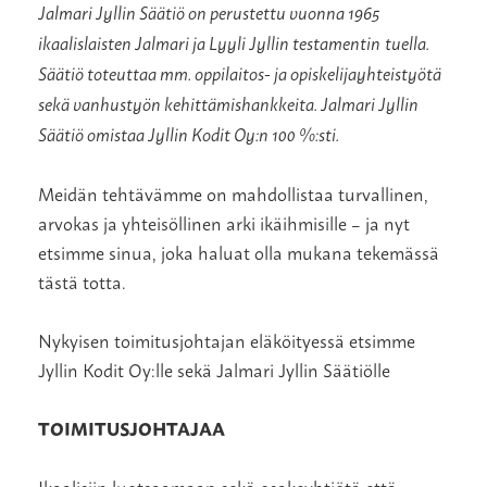
Jalmari Jyllin Säätiö on perustettu vuonna 1965
ikaalislaisten Jalmari ja Lyyli Jyllin testamentin tuella.
Säätiö toteuttaa mm. oppilaitos- ja opiskelijayhteistyötä
sekä vanhustyön kehittämishankkeita. Jalmari Jyllin
Säätiö omistaa Jyllin Kodit Oy:n 100 %:sti.
Meidän tehtävämme on mahdollistaa turvallinen,
arvokas ja yhteisöllinen arki ikäihmisille – ja nyt
etsimme sinua, joka haluat olla mukana tekemässä
tästä totta.
Nykyisen toimitusjohtajan eläköityessä etsimme
Jyllin Kodit Oy:lle sekä Jalmari Jyllin Säätiölle
TOIMITUSJOHTAJAA
Ikaalisiin luotsaamaan sekä osakeyhtiötä että