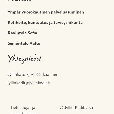
Ympärivuorokautinen palveluasuminen
Kotihoito, kuntoutus ja terveysliikunta
Ravintola Sofia
Senioritalo Aalto
Yhteystiedot
Jyllinkatu 3, 39500 Ikaalinen
jyllinkodit@jyllinkodit.fi
Tietosuoja- ja
© Jyllin Kodit 2021
evästekäytäntö