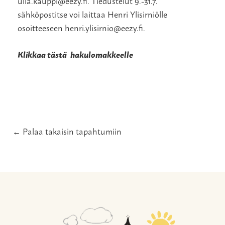
ulla.kauppi@eezy.fi. Tiedustelut 9.-31.7.
sähköpostitse voi laittaa Henri Ylisirniölle
osoitteeseen henri.ylisirnio@eezy.fi.
Klikkaa tästä hakulomakkeelle
← Palaa takaisin tapahtumiin