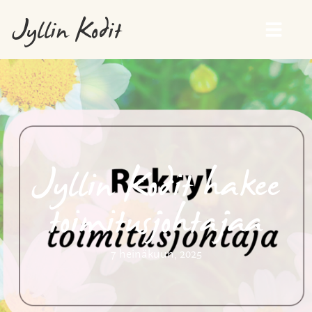
Jyllin Kodit
Jyllin Kodit hakee
toimitusjohtajaa
7 heinäkuun, 2025