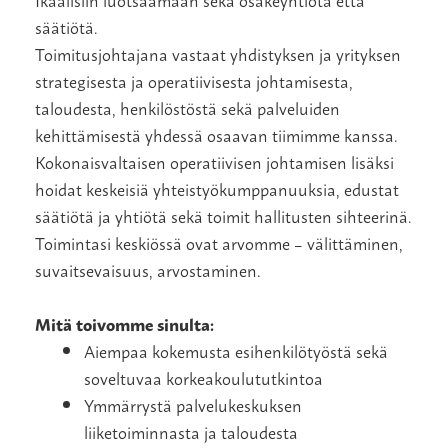
säätiötä.
Toimitusjohtajana vastaat yhdistyksen ja yrityksen
strategisesta ja operatiivisesta johtamisesta,
taloudesta, henkilöstöstä sekä palveluiden
kehittämisestä yhdessä osaavan tiimimme kanssa.
Kokonaisvaltaisen operatiivisen johtamisen lisäksi
hoidat keskeisiä yhteistyökumppanuuksia, edustat
säätiötä ja yhtiötä sekä toimit hallitusten sihteerinä.
Toimintasi keskiössä ovat arvomme – välittäminen,
suvaitsevaisuus, arvostaminen.
Mitä toivomme sinulta:
Aiempaa kokemusta esihenkilötyöstä sekä
soveltuvaa korkeakoulututkintoa
Ymmärrystä palvelukeskuksen
liiketoiminnasta ja taloudesta