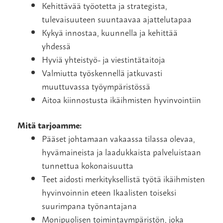
Kehittävää työotetta ja strategista,
tulevaisuuteen suuntaavaa ajattelutapaa
Kykyä innostaa, kuunnella ja kehittää
yhdessä
Hyviä yhteistyö- ja viestintätaitoja
Valmiutta työskennellä jatkuvasti
muuttuvassa työympäristössä
Aitoa kiinnostusta ikäihmisten hyvinvointiin
Mitä tarjoamme:
Pääset johtamaan vakaassa tilassa olevaa,
hyvämaineista ja laadukkaista palveluistaan
tunnettua kokonaisuutta
Teet aidosti merkityksellistä työtä ikäihmisten
hyvinvoinnin eteen Ikaalisten toiseksi
suurimpana työnantajana
Monipuolisen toimintaympäristön, joka