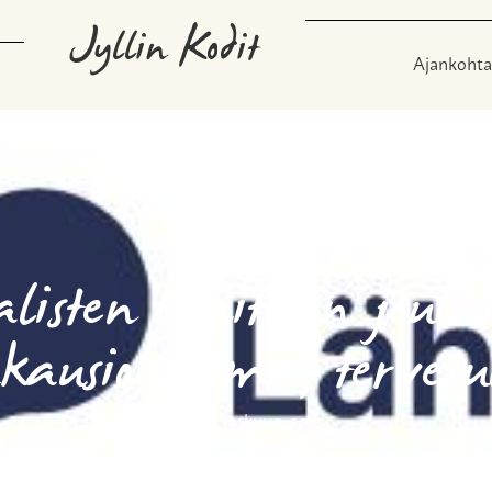
Jyllin Kodit
Ajankohta
listen lähitorin joul
kausiohjelma, tervetu
26 marraskuun, 2025