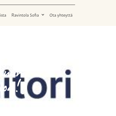
ista
Ravintola Sofia
Ota yhteyttä
ukuun
loa!