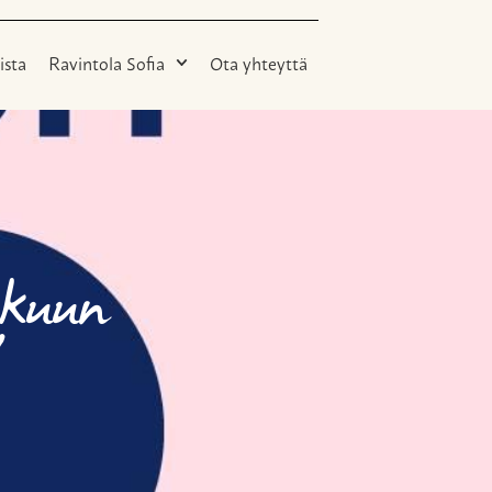
ista
Ravintola Sofia
Ota yhteyttä
äkuun
!