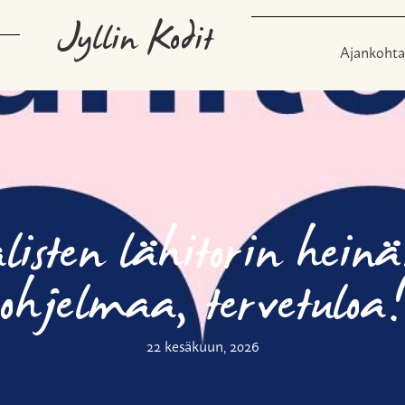
Jyllin Kodit
Ajankohta
listen lähitorin hein
ohjelmaa, tervetuloa
22 kesäkuun, 2026