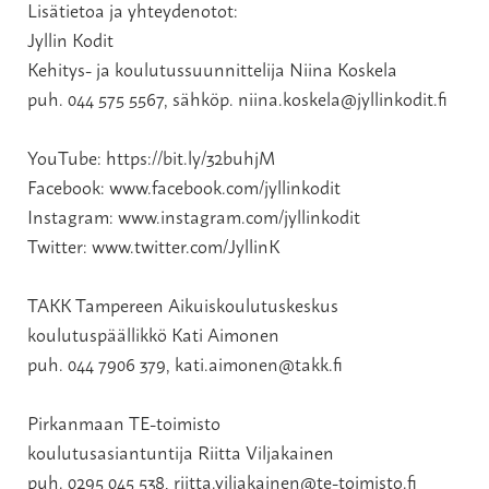
Lisätietoa ja yhteydenotot:
Jyllin Kodit
Kehitys- ja koulutussuunnittelija Niina Koskela
puh. 044 575 5567, sähköp.
niina.koskela@jyllinkodit.fi
YouTube:
https://bit.ly/32buhjM
Facebook:
www.facebook.com/jyllinkodit
Instagram:
www.instagram.com/jyllinkodit
Twitter:
www.twitter.com/JyllinK
TAKK Tampereen Aikuiskoulutuskeskus
koulutuspäällikkö Kati Aimonen
puh. 044 7906 379,
kati.aimonen@takk.fi
Pirkanmaan TE-toimisto
koulutusasiantuntija Riitta Viljakainen
puh. 0295 045 538,
riitta.viljakainen@te-toimisto.fi