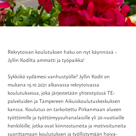
Rekrytoivan koulutuksen haku on nyt käynnissä –
Jyllin Kodilta ammatti ja työpaikka!
Sykkiikö sydämesi vanhustyölle? Jyllin Kodit on
mukana 15.10.2021 alkavassa rekrytoivassa
koulutuksessa, joka järjestetään yhteistyössä TE-
palveluiden ja Tampereen Aikuiskoulutuskeskuksen
kanssa. Koulutus on tarkoitettu Pirkanmaan alueen
työttömille ja työttömyysuhanalaisille yli 20-vuotiaille
henkilöille, jotka ovat kiinnostuneita ja motivoituneita
suorittamaan koulutuksen ja työllistymään hoiva-