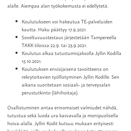
alalle. Aiempaa alan työkokemusta ei edellytetä.
Koulutukseen voi hakeutua TE-palveluiden
kautta. Haku päättyy 17.9.2021.
Soveltuvuustestaus järjestetään Tampereella
TAKK tiloissa 22.9. tai 23.9.2021.
Koulutus alkaa tutustumisjaksolla Jyllin Kodilla
15.10.2021.
Koulutuksen ensisijaisena tavoitteena on
rekrytoitavien työllistyminen Jyllin Kodille. Sen
aikana suoritetaan sosiaali- ja terveysalan
perustutkinto (lähihoitaja).
Osallistuminen antaa erinomaiset valmiudet nähdä,
tutustua sekä luoda ura kasvavalla ja monipuolisella
hoiva-alalla. Jyllin Kodit kutsuu mukaan erityisesti
henkilöitä, joilla on halu olla mukana toteuttamassa