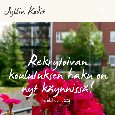
Jyllin Kodit
Rekrytoivan
koulutuksen haku on
nyt käynnissä!
4 elokuun, 2021