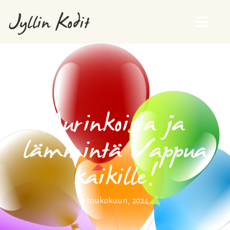
Jyllin Kodit
Aurinkoista ja
lämmintä Vappua
kaikille!
1 toukokuun, 2024