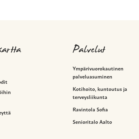
kartta
Palvelut
Ympärivuorokautinen
palveluasuminen
odit
Kotihoito, kuntoutus ja
öihin
terveysliikunta
Ravintola Sofia
eyttä
Senioritalo Aalto