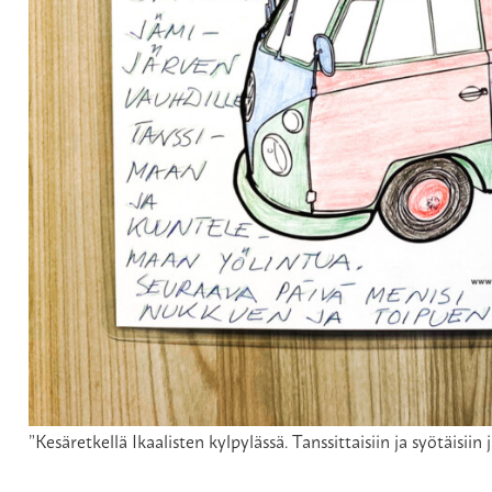
”Kesäretkellä Ikaalisten kylpylässä. Tanssittaisiin ja syötäisiin j