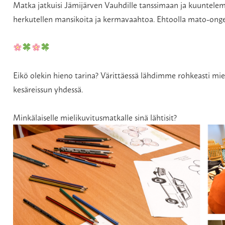
Matka jatkuisi Jämijärven Vauhdille tanssimaan ja kuuntelem
herkutellen mansikoita ja kermavaahtoa. Ehtoolla mato-ongell
Eikö olekin hieno tarina? Värittäessä lähdimme rohkeasti m
kesäreissun yhdessä.
Minkälaiselle mielikuvitusmatkalle sinä lähtisit?