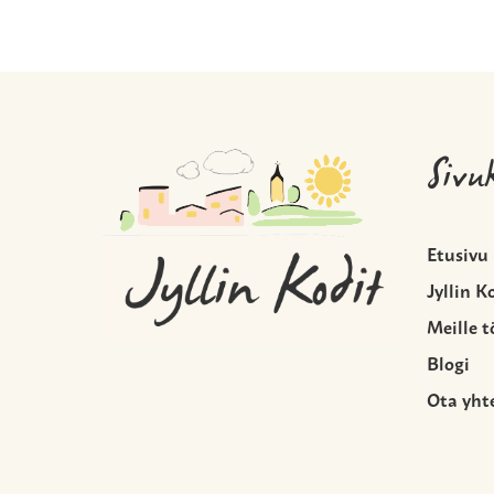
Sivu
Etusivu
Jyllin K
Meille t
Blogi
Ota yht