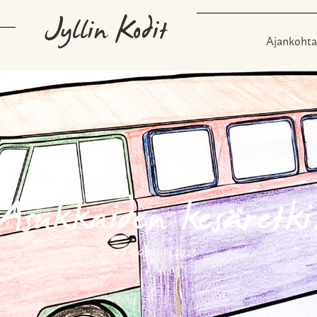
Jyllin Kodit
Ajankohta
Asukkaiden kesäretki
7 elokuun, 2023