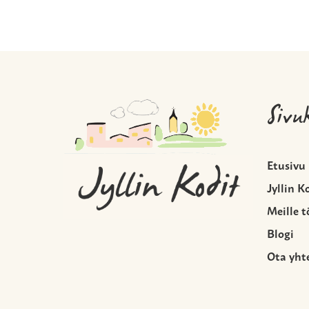
Sivu
Etusivu
Jyllin K
Meille t
Blogi
Ota yht