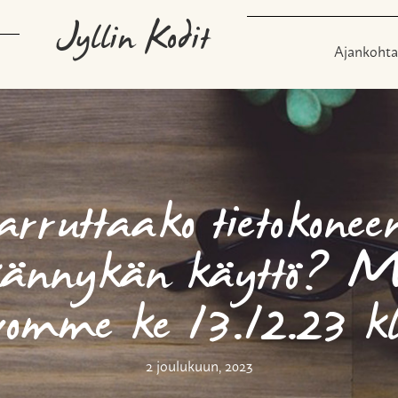
Jyllin Kodit
Ajankohta
rruttaako tietokonee
kännykän käyttö? M
vomme ke 13.12.23 kl
2 joulukuun, 2023