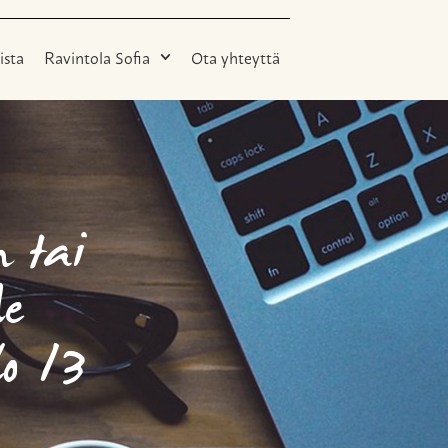
ista
Ravintola Sofia
Ota yhteyttä
n tai
e
o 13