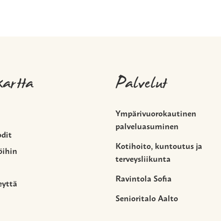
kartta
Palvelut
Ympärivuorokautinen
palveluasuminen
odit
Kotihoito, kuntoutus ja
öihin
terveysliikunta
Ravintola Sofia
eyttä
Senioritalo Aalto