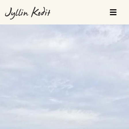
Jyllin Kodit