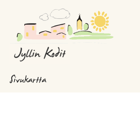
Sivukartta
Etusivu
Jyllin Kodit
Meille töihin
Blogi
Ota yhteyttä