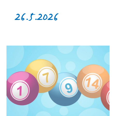
26.5.2026
Juhannusbingoa
Jyllin
Kodilla
ke
10.6.2026