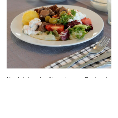
Sofiassa
1.6.-31.8.2026
Koululaisen kesälomalounas Ravintola
Sofiassa 1.6.-31.8.2026
Ajankohtaista
Outi Vuorihuhta
/
Suosittu ja odotettu Koululaisen kesälomalounas on
jälleen tarjolla Ravintola Sofiassa 1.6.-31.8.2026