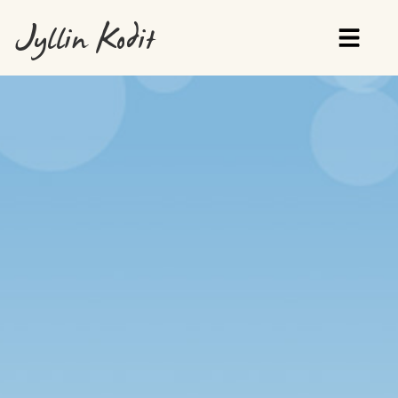
Jyllin Kodit