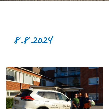
8.8.2024
Tarvitsetko
apua
kotona
siivoamisessa?
Jyllin
Kodin