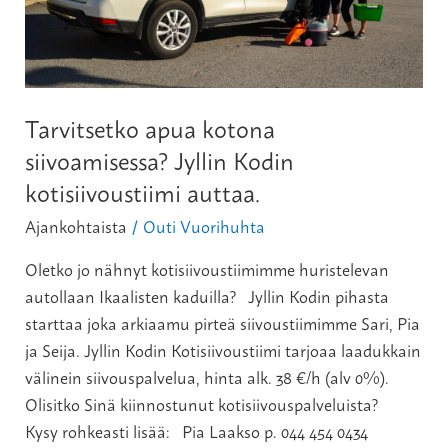
kotisiivoustiimi
auttaa.
Tarvitsetko apua kotona
siivoamisessa? Jyllin Kodin
kotisiivoustiimi auttaa.
Ajankohtaista
Outi Vuorihuhta
/
Oletko jo nähnyt kotisiivoustiimimme huristelevan
autollaan Ikaalisten kaduilla? Jyllin Kodin pihasta
starttaa joka arkiaamu pirteä siivoustiimimme Sari, Pia
ja Seija. Jyllin Kodin Kotisiivoustiimi tarjoaa laadukkain
välinein siivouspalvelua, hinta alk. 38 €/h (alv 0%).
Olisitko Sinä kiinnostunut kotisiivouspalveluista?
Kysy rohkeasti lisää: Pia Laakso p. 044 454 0434