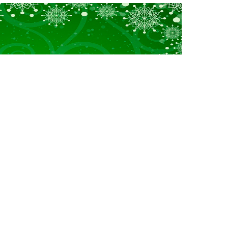
Tervetuloa nauttimaan