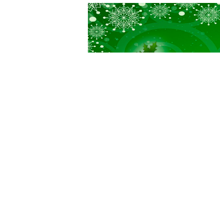
Ravintolan
joulumenu.
Tervetuloa
nauttimaan
jouluisista
herkuista!
Ravintolan joulumenu. 
jouluisista herkuista!
Ajankohtaista
Outi Vuorihuhta
/