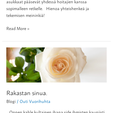
asukkaat pääsevät yhdessä hoitajien kanssa
sopimalleen retkelle. Hienoa yhteishenkeä ja
tekemisen meininkiä!
Read More »
Rakastan
sinua.
Rakastan sinua.
Blogi
Outi Vuorihuhta
/
Onnen kahle kultainen,ihana side ihmisten.kauniisti