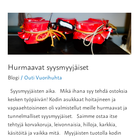
Hurmaavat
syysmyyjäiset
Hurmaavat syysmyyjäiset
Blogi
Outi Vuorihuhta
/
Syysmyyjäisten aika. Mikä ihana syy tehdä ostoksia
kesken työpäivän! Kodin asukkaat hoitajineen ja
vapaaehtoisineen oli valmistellut meille hurmaavat ja
tunnelmalliset syysmyyjäiset. Saimme ostaa itse
tehtyjä korvakoruja, leivonnaisia, hilloja, karkkia,
käsitöitä ja vaikka mitä. Myyjäisten tuotolla kodin