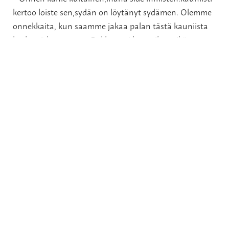
kertoo loiste sen,sydän on löytänyt sydämen. Olemme
onnekkaita, kun saamme jakaa palan tästä kauniista
hetkestä kanssanne. Rakkaus ei kysy aikaa eikä
paikkaa. Rakkaus on tunne, johon jokaisella on
oikeus. Paljon Onnea Hääparille
Read More »