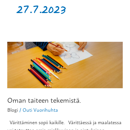
27.7.2023
Oman
taiteen
tekemistä.
Oman taiteen tekemistä.
Blogi
Outi Vuorihuhta
/
Värittäminen sopii kaikille. Värittäessä ja maalatessa
voi toteuttaa omia mielikuviaan ja ajatuksiaan.