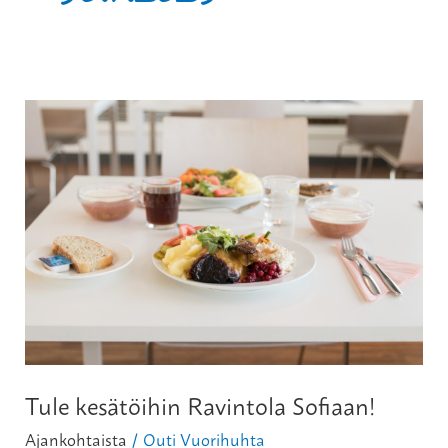
Tule
kesätöihin
Ravintola
Sofiaan!
Tule kesätöihin Ravintola Sofiaan!
Ajankohtaista
Outi Vuorihuhta
/