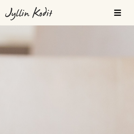
Jyllin Kodit